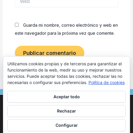
Guarda mi nombre, correo electrónico y web en
este navegador para la próxima vez que comente.
Utilizamos cookies propias y de terceros para garantizar el
funcionamiento de la web, medir su uso y mejorar nuestros
servicios. Puede aceptar todas las cookies, rechazar las no
necesarias o configurar sus preferencias.
Política de cookies
F
I
Aceptar todo
a
n
Utilizamos cookies para ofrecerte la mejor experiencia en
c
s
nuestra web.
© 2024 Osteópata en Tarragona | Marc Vives. Todos los
Rechazar
Puedes aprender más sobre qué cookies utilizamos o
e
t
derechos reservados. –
Aviso legal
–
Politica de Privacidad
–
desactivarlas en los
ajustes
.
b
a
Politica de Cookies
–
Configurar
o
g
Aceptar