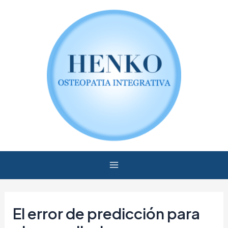
Ir
Navegación
Main
al
de
Menu
contenido
entradas
El error de predicción para