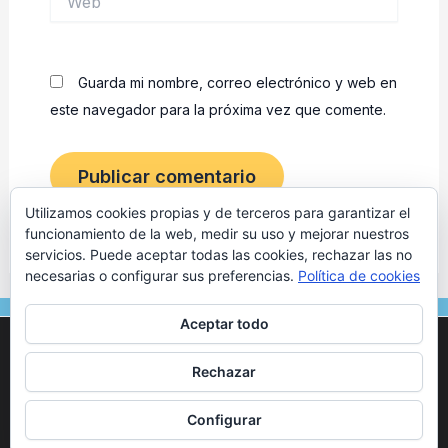
Guarda mi nombre, correo electrónico y web en
este navegador para la próxima vez que comente.
Utilizamos cookies propias y de terceros para garantizar el
funcionamiento de la web, medir su uso y mejorar nuestros
servicios. Puede aceptar todas las cookies, rechazar las no
necesarias o configurar sus preferencias.
Política de cookies
F
I
Aceptar todo
a
n
Utilizamos cookies para ofrecerte la mejor experiencia en
c
s
nuestra web.
© 2024 Osteópata en Tarragona | Marc Vives. Todos los
Rechazar
Puedes aprender más sobre qué cookies utilizamos o
e
t
derechos reservados. –
Aviso legal
–
Politica de Privacidad
–
desactivarlas en los
ajustes
.
b
a
Politica de Cookies
–
Configurar
o
g
Aceptar