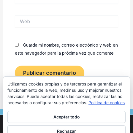
electrónico*
Web
Guarda mi nombre, correo electrónico y web en
este navegador para la próxima vez que comente.
Utilizamos cookies propias y de terceros para garantizar el
funcionamiento de la web, medir su uso y mejorar nuestros
servicios. Puede aceptar todas las cookies, rechazar las no
necesarias o configurar sus preferencias.
Política de cookies
F
I
Aceptar todo
a
n
Utilizamos cookies para ofrecerte la mejor experiencia en
c
s
nuestra web.
© 2024 Osteópata en Tarragona | Marc Vives. Todos los
Rechazar
Puedes aprender más sobre qué cookies utilizamos o