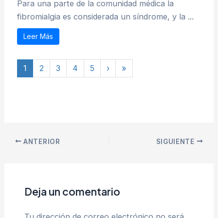
Para una parte de la comunidad médica la
fibromialgia es considerada un síndrome, y la ...
Leer Más
1
2
3
4
5
›
»
ANTERIOR
SIGUIENTE
Deja un comentario
Tu dirección de correo electrónico no será