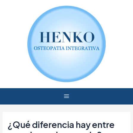
Ir
Navegación
Main
al
de
Menu
contenido
entradas
¿Qué diferencia hay entre