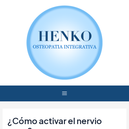
Ir
Navegación
Main
al
de
Menu
contenido
entradas
¿Cómo activar el nervio