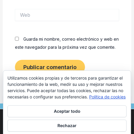
Web
Guarda mi nombre, correo electrónico y web en
este navegador para la próxima vez que comente.
Utilizamos cookies propias y de terceros para garantizar el
funcionamiento de la web, medir su uso y mejorar nuestros
servicios. Puede aceptar todas las cookies, rechazar las no
necesarias o configurar sus preferencias.
Política de cookies
F
I
Aceptar todo
a
n
Utilizamos cookies para ofrecerte la mejor experiencia en
c
s
nuestra web.
© 2024 Osteópata en Tarragona | Marc Vives. Todos los
Rechazar
Puedes aprender más sobre qué cookies utilizamos o
e
t
derechos reservados. –
Aviso legal
–
Politica de Privacidad
–
desactivarlas en los
ajustes
.