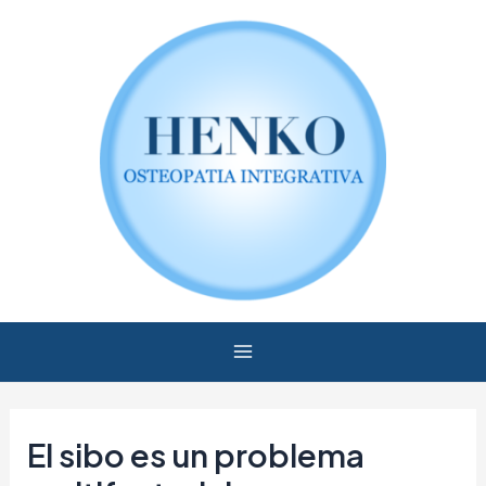
Ir
Navegación
Main
al
de
Menu
contenido
entradas
El sibo es un problema