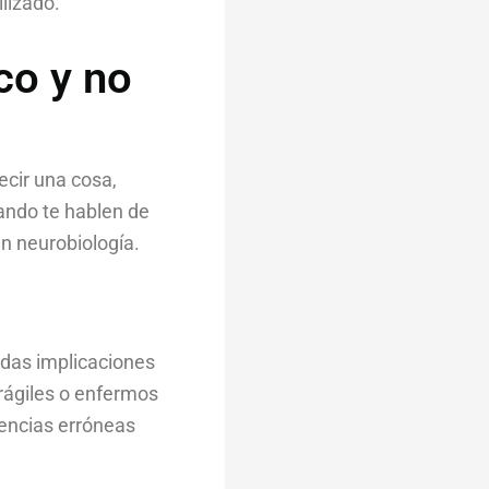
ilizado.
co y no
ecir una cosa,
ando te hablen de
en neurobiología.
ndas implicaciones
frágiles o enfermos
encias erróneas