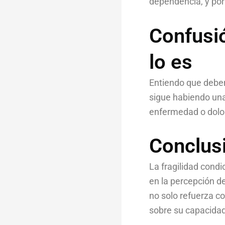
dependencia, y por
Confusió
lo es
Entiendo que debemo
sigue habiendo una
enfermedad o dolor
Conclus
La fragilidad cond
en la percepción d
no solo refuerza c
sobre su capacidad