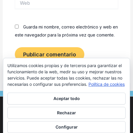
Guarda mi nombre, correo electrónico y web en
este navegador para la próxima vez que comente.
Utilizamos cookies propias y de terceros para garantizar el
funcionamiento de la web, medir su uso y mejorar nuestros
servicios. Puede aceptar todas las cookies, rechazar las no
necesarias o configurar sus preferencias.
Política de cookies
F
I
Aceptar todo
a
n
Utilizamos cookies para ofrecerte la mejor experiencia en
c
s
nuestra web.
© 2024 Osteópata en Tarragona | Marc Vives. Todos los
Rechazar
Puedes aprender más sobre qué cookies utilizamos o
e
t
derechos reservados. –
Aviso legal
–
Politica de Privacidad
–
desactivarlas en los
ajustes
.
b
a
Politica de Cookies
–
Configurar
o
g
Aceptar