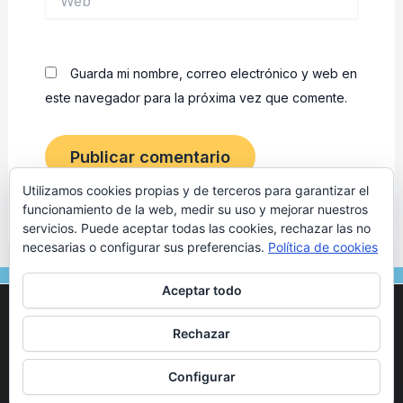
Guarda mi nombre, correo electrónico y web en
este navegador para la próxima vez que comente.
Utilizamos cookies propias y de terceros para garantizar el
funcionamiento de la web, medir su uso y mejorar nuestros
servicios. Puede aceptar todas las cookies, rechazar las no
necesarias o configurar sus preferencias.
Política de cookies
F
I
Aceptar todo
a
n
Utilizamos cookies para ofrecerte la mejor experiencia en
c
s
nuestra web.
© 2024 Osteópata en Tarragona | Marc Vives. Todos los
Rechazar
Puedes aprender más sobre qué cookies utilizamos o
e
t
derechos reservados. –
Aviso legal
–
Politica de Privacidad
–
desactivarlas en los
ajustes
.
b
a
Politica de Cookies
–
Configurar
o
g
Aceptar