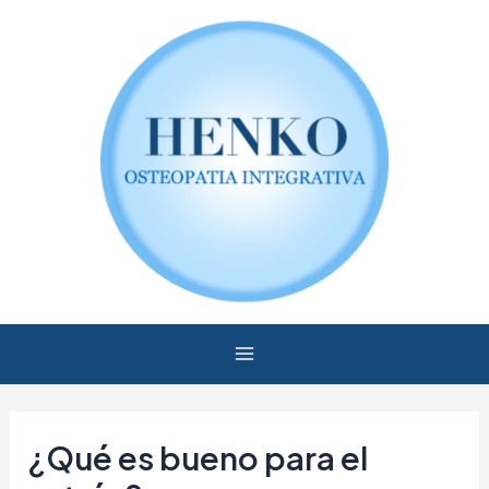
Ir
Navegación
Main
al
de
Menu
contenido
entradas
¿Qué es bueno para el