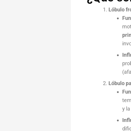
Lóbulo fr
Fun
mot
pri
inv
Inf
pro
(af
Lóbulo pa
Fun
tem
y la
Inf
dif