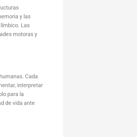
ructuras
memoria y las
 límbico. Las
ltades motoras y
es humanas. Cada
mentar, interpretar
lo para la
ad de vida ante