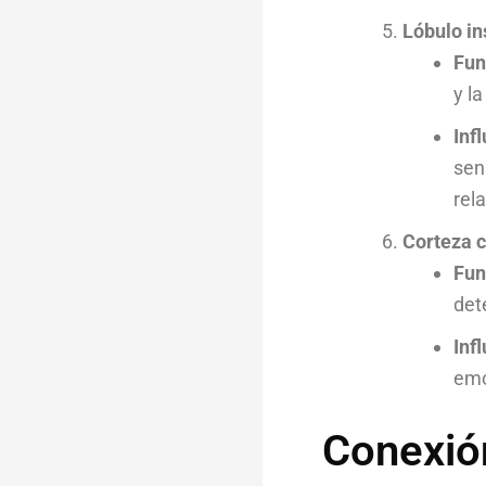
Lóbulo in
Fun
y l
Inf
sen
rel
Corteza 
Fun
det
Inf
emo
Conexión