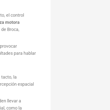
o, el control
eza motora
a de Broca,
 provocar
ultades para hablar
tacto, la
ercepción espacial
den llevar a
ial, como la