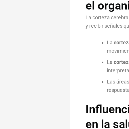
el orga
La corteza cerebral
y recibir señales 
La
cortez
movimien
La
cortez
interpret
Las áreas
respuesta
Influenc
en la sa