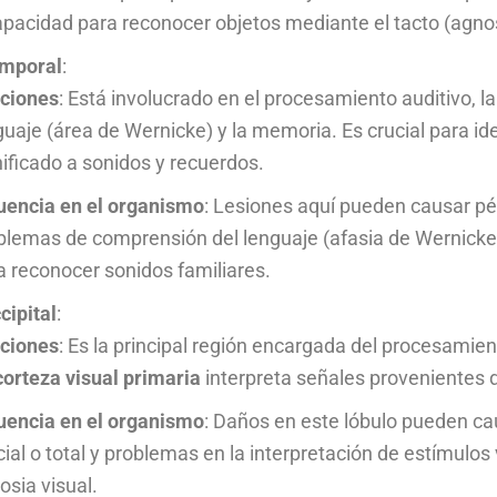
apacidad para reconocer objetos mediante el tacto (agnosi
emporal
:
ciones
: Está involucrado en el procesamiento auditivo, 
guaje (área de Wernicke) y la memoria. Es crucial para ide
nificado a sonidos y recuerdos.
luencia en el organismo
: Lesiones aquí pueden causar p
blemas de comprensión del lenguaje (afasia de Wernicke)
a reconocer sonidos familiares.
cipital
:
ciones
: Es la principal región encargada del procesamien
corteza visual primaria
interpreta señales provenientes d
luencia en el organismo
: Daños en este lóbulo pueden c
cial o total y problemas en la interpretación de estímulos
osia visual.