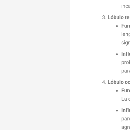
inc
Lóbulo t
Fun
len
sig
Inf
pro
par
Lóbulo oc
Fun
La
Inf
par
agn