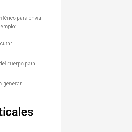
iférico para enviar
jemplo:
ecutar
del cuerpo para
ra generar
ticales